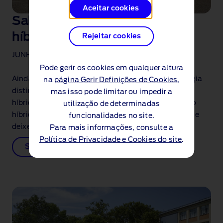
Aceitar cookies
Sabe a diferença entre um
híbrido e um híbrido plug‑in?
Rejeitar cookies
JUNHO, 2024
Pode gerir os cookies em qualquer altura
Ainda que conjuguem, ambos, duas fontes de energia
na
página Gerir Definições de Cookies
,
distintas (combustão + electricidade), um veículo
mas isso pode limitar ou impedir a
híbrido (HEV) não é exactamente igual a um veículo
utilização de determinadas
híbrido
plug‑in
(PHEV). Aperte o cinto de segurança e
funcionalidades no site.
deixe‑se conduzir pela tecnologia.
Para mais informações, consulte a
Política de Privacidade e Cookies do site
.
Saiba mais