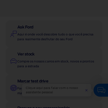
Ask Ford
Aqui é onde você descobre tudo o que você precisa
para realmente desfrutar do seu Ford
Ver stock
Compre os nossos carros em stock, novos e prontos
para a estrada
Marcar test drive
Clique aqui para falar com o nosso
Faça um test drive ao seu novo Ford no momento
assistente pessoal
mais conveniente para si