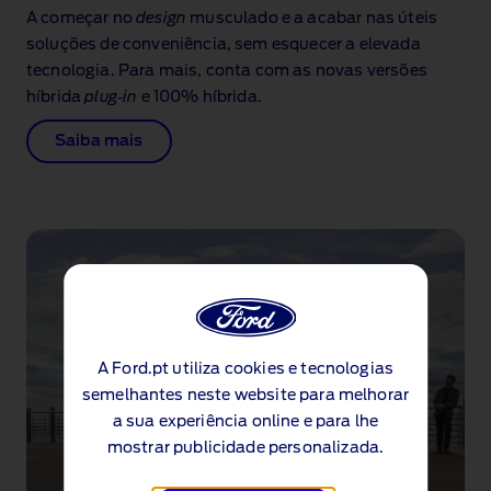
A começar no
design
musculado e a acabar nas úteis
soluções de conveniência, sem esquecer a elevada
tecnologia. Para mais, conta com as novas versões
híbrida
plug‑in
e 100% híbrida.
Saiba mais
A Ford.pt utiliza cookies e tecnologias
semelhantes neste website para melhorar
a sua experiência online e para lhe
mostrar publicidade personalizada.