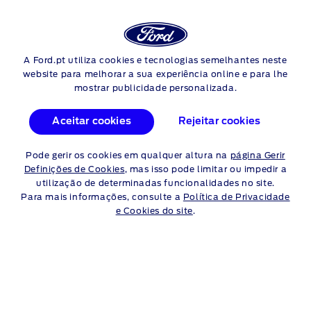
Login
Pes
A Ford.pt utiliza cookies e tecnologias semelhantes neste
Skip to content
Pesquisar Concessionários
website para melhorar a sua experiência online e para lhe
mostrar publicidade personalizada.
Pesquisar por
Aceitar cookies
Rejeitar cookies
Localização
Nome do concessionário
Pode gerir os cookies em qualquer altura na
página Gerir
Definições de Cookies
, mas isso pode limitar ou impedir a
Pesq
utilização de determinadas funcionalidades no site.
Para mais informações, consulte a
Política de Privacidade
e Cookies do site
.
Utilizar a minha localização atual
Resultados