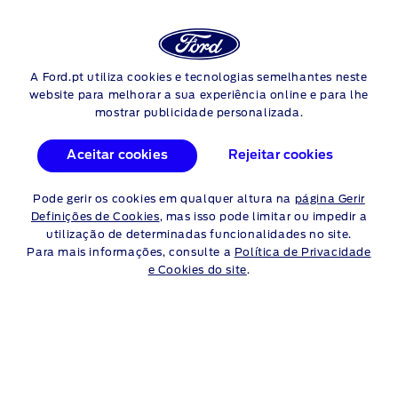
Login
Pes
REPARAÇÕES FORD
A Ford.pt utiliza cookies e tecnologias semelhantes neste
Skip to content
website para melhorar a sua experiência online e para lhe
mostrar publicidade personalizada.
SUBSTITUIÇÃO DO
MOTOR DE ARRANQUE
Aceitar cookies
Rejeitar cookies
Pode gerir os cookies em qualquer altura na
página Gerir
Se o seu Ford não arrancar ou se ouvir estalidos invulgares
Definições de Cookies
, mas isso pode limitar ou impedir a
provenientes do motor, pode existir algum problema no motor
utilização de determinadas funcionalidades no site.
de arranque. Nesse caso, fale com o seu concessionário Ford.
Para mais informações, consulte a
Política de Privacidade
O concessionário pode verificar se o motor de arranque tem
e Cookies do site
.
de ser substituído e colocá-lo em movimento o mais
rapidamente possível.
Agende sua consulta online aqui