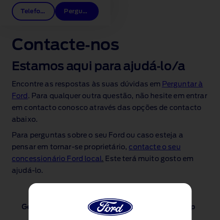
Telefonamos-lhe
Pergunte à Ford
Contacte‑nos
Estamos aqui para ajudá‑lo/a
Encontre as respostas às suas dúvidas em
Perguntar à
Ford
. Para qualquer outra questão, não hesite em entrar
em contacto conosco através das opções de contacto
abaixo.
Para perguntas sobre o seu Ford ou caso esteja a
pensar em tornar‑se proprietário,
contacte o seu
concessionário Ford local
.
Este terá muito gosto em
ajudá‑lo.
Geral
Financiamento
Frota
Ford App