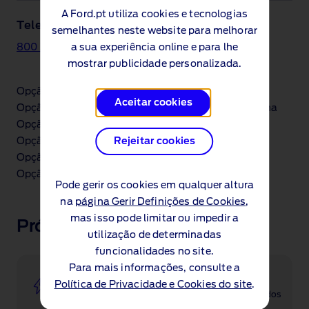
A Ford.pt utiliza cookies e tecnologias
Telefone
semelhantes neste website para melhorar
800 210 373
a sua experiência online e para lhe
(número gratuito)
mostrar publicidade personalizada.
Opção 1 – Assistência em viagem Ford
Aceitar cookies
Opção 2 – Atenção ao cliente ou Marcação de oficina
Opção 3 – Informação dos nossos modelos
Opção 4 – Modelos elétricos ou apoio online
Rejeitar cookies
Opção 5 – Ford Credit
Opção 6 – Falar com um operador
Pode gerir os cookies em qualquer altura
na
página Gerir Definições de Cookies
,
mas isso pode limitar ou impedir a
Próximos passos
utilização de determinadas
funcionalidades no site.
Para mais informações, consulte a
Elétricos e híbridos
Política de Privacidade e Cookies do site
.
Pesquise a nossa gama de veículos elétricos e híbridos