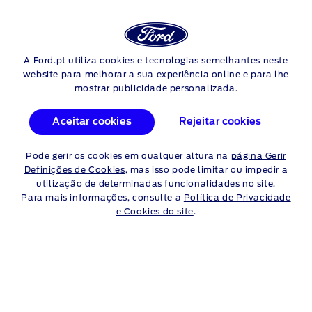
Login
Pes
REPARAÇÕES FORD
A Ford.pt utiliza cookies e tecnologias semelhantes neste
Skip to content
website para melhorar a sua experiência online e para lhe
mostrar publicidade personalizada.
SUBSTITUIÇÃO DA
CORREIA DE
Aceitar cookies
Rejeitar cookies
DISTRIBUIÇÃO E DA
Pode gerir os cookies em qualquer altura na
página Gerir
Definições de Cookies
BOMBA DE ÁGUA
, mas isso pode limitar ou impedir a
utilização de determinadas funcionalidades no site.
Para mais informações, consulte a
Política de Privacidade
Estas peças ligadas são fundamentais para o funcionamento
e Cookies do site
.
do motor. A correia de distribuição sincroniza a árvore de
cames e a cambota para manter os cilindros do motor a
disparar no momento certo. A bomba de água mantém o
motor a uma temperatura segura bombeando líquido de
refrigeração do radiador em redor do sistema de refrigeração
do motor.