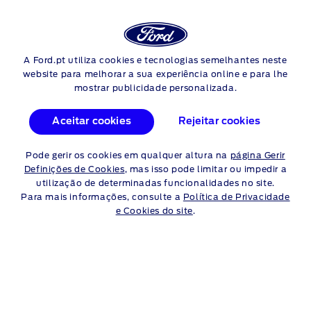
Login
Pes
PROMOÇÕES DE REVISÃO
A Ford.pt utiliza cookies e tecnologias semelhantes neste
Skip to content
website para melhorar a sua experiência online e para lhe
mostrar publicidade personalizada.
Aceitar cookies
Rejeitar cookies
Pode gerir os cookies em qualquer altura na
página Gerir
Definições de Cookies
, mas isso pode limitar ou impedir a
utilização de determinadas funcionalidades no site.
Para mais informações, consulte a
Política de Privacidade
e Cookies do site
.
PREPARE O SEU FORD PARA O
VERAO
Estrada, escapadelas, férias… aproveita a viagem desde o
primeiro quilómetro.