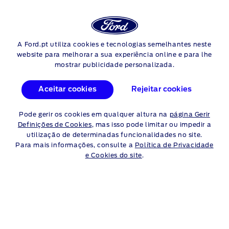
Login
Pes
FORD
BRONCO
MODELOS E ESPECIFICAÇÕES
A Ford.pt utiliza cookies e tecnologias semelhantes neste
Skip to content
website para melhorar a sua experiência online e para lhe
mostrar publicidade personalizada.
TODOS OS MODELOS
Aceitar cookies
Rejeitar cookies
BRONCO
Pode gerir os cookies em qualquer altura na
página Gerir
Definições de Cookies
, mas isso pode limitar ou impedir a
Comparar versões (PDF)
utilização de determinadas funcionalidades no site.
Para mais informações, consulte a
Política de Privacidade
e Cookies do site
.
Utilize os nossos links para obter mais
informações