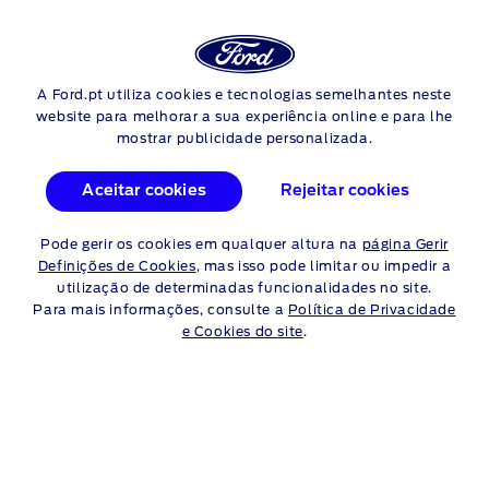
Login
Pes
COMO UTILIZAR O ANEL DE
A Ford.pt utiliza cookies e tecnologias semelhantes neste
Skip to content
website para melhorar a sua experiência online e para lhe
REBOQUE E O GANCHO DE
mostrar publicidade personalizada.
REBOQUE
Aceitar cookies
Rejeitar cookies
Saiba como utilizar o anel de reboque e o gancho de reboque.
Pode gerir os cookies em qualquer altura na
página Gerir
Não irá precisar deles com frequência, mas saber como
Definições de Cookies
, mas isso pode limitar ou impedir a
utilizá-los fará uma grande diferença quando chegar o
utilização de determinadas funcionalidades no site.
momento.
Para mais informações, consulte a
Política de Privacidade
e Cookies do site
.