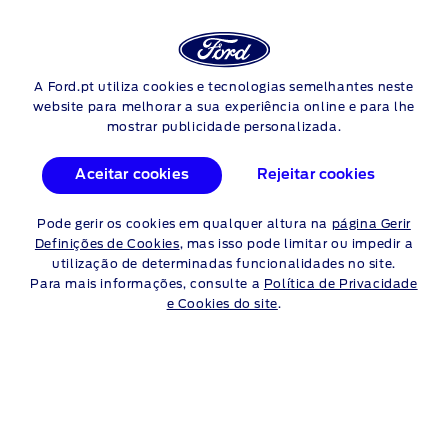
Login
Pes
COMO ADICIONAR UM
A Ford.pt utiliza cookies e tecnologias semelhantes neste
Skip to content
website para melhorar a sua experiência online e para lhe
CONCESSIONÁRIO NA
mostrar publicidade personalizada.
APLICAÇÃO FORDPASS
Aceitar cookies
Rejeitar cookies
Mantenha-se
ligado ao seu concessionário Ford local. Eis
Pode gerir os cookies em qualquer altura na
página Gerir
como adicionar um Concessionário na sua aplicação
Definições de Cookies
, mas isso pode limitar ou impedir a
FordPass.
utilização de determinadas funcionalidades no site.
Para mais informações, consulte a
Política de Privacidade
e Cookies do site
.