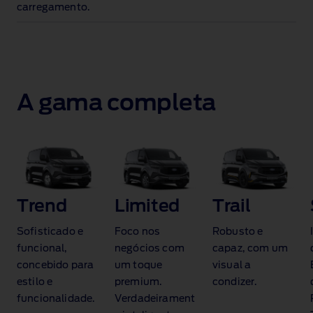
carregamento
.
A gama completa
Trend
Limited
Trail
Sofisticado e
Foco nos
Robusto e
funcional,
negócios com
capaz, com um
concebido para
um toque
visual a
estilo e
premium.
condizer.
funcionalidade.
Verdadeirament