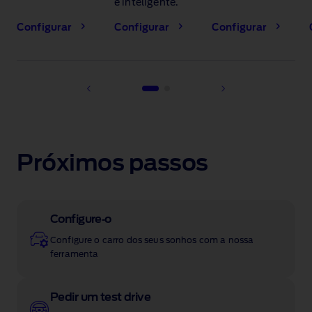
e inteligente.
Configurar
Configurar
Configurar
1 of 2
Próximos passos
Configure‑o
Configure o carro dos seus sonhos com a nossa
ferramenta
Pedir um test drive