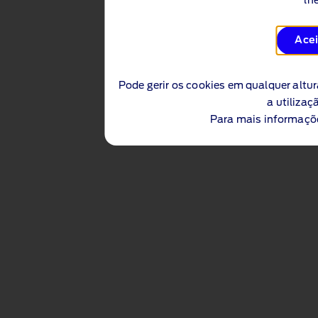
lh
Acei
Pode gerir os cookies em qualquer altu
a utiliza
Para mais informaçõ