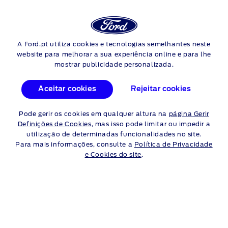
Login
Pes
COMO VERIFICAR AS LUZES
A Ford.pt utiliza cookies e tecnologias semelhantes neste
Skip to content
website para melhorar a sua experiência online e para lhe
mostrar publicidade personalizada.
Certifique-se
de que todas as luzes do veículo estão em boas
condições de funcionamento. Assista a este vídeo para saber
Aceitar cookies
Rejeitar cookies
como verificar cada uma das luzes do seu Ford.
Pode gerir os cookies em qualquer altura na
página Gerir
Definições de Cookies
, mas isso pode limitar ou impedir a
utilização de determinadas funcionalidades no site.
Para mais informações, consulte a
Política de Privacidade
e Cookies do site
.