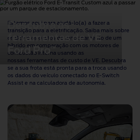
Descubra as
Estamos aqui para ajudá‑lo(a) a fazer a
transição para a eletrificação. Saiba mais sobre
ferramentas de VE
os BEV e os custos de funcionamento de um
híbrido em comparação com os motores de
Ford Pro
™
combustão interna usando as
nossas ferramentas de custo de VE. Descubra
se a sua frota está pronta para a troca usando
os dados do veículo conectado no E‑Switch
Assist e na calculadora de autonomia
.