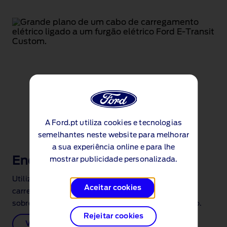
A Ford.pt utiliza cookies e tecnologias
semelhantes neste website para melhorar
a sua experiência online e para lhe
Encontrar um carregador
mostrar publicidade personalizada.
Utilize o nosso mapa para encontrar pontos de
Aceitar cookies
carregamento nas proximidades com informações
sobre velocidade e disponibilidade de carregamento.
Rejeitar cookies
Ver mapa de carregadores