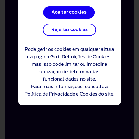
Aceitar cookies
Aceitar cookies
Rejeitar cookies
Rejeitar cookies
Pode gerir os cookies em qualquer altura
Pode gerir os cookies em qualquer altura
na
na
página Gerir Definições de Cookies
página Gerir Definições de Cookies
,
,
mas isso pode limitar ou impedir a
mas isso pode limitar ou impedir a
utilização de determinadas
utilização de determinadas
funcionalidades no site.
funcionalidades no site.
Para mais informações, consulte a
Para mais informações, consulte a
Política de Privacidade e Cookies do site
Política de Privacidade e Cookies do site
.
.