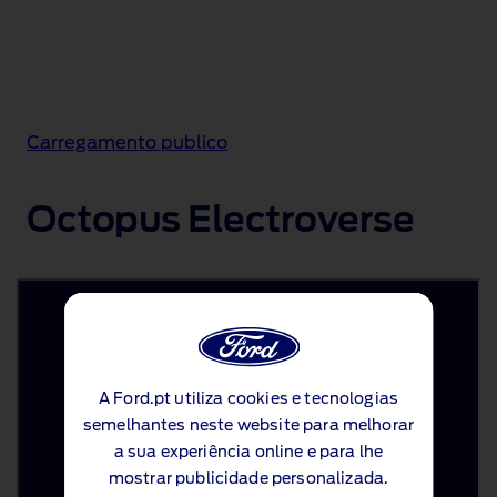
Carregamento publico
Octopus Electroverse
A Ford.pt utiliza cookies e tecnologias
A Ford.pt utiliza cookies e tecnologias
semelhantes neste website para melhorar
semelhantes neste website para melhorar
a sua experiência online e para lhe
a sua experiência online e para lhe
mostrar publicidade personalizada.
mostrar publicidade personalizada.