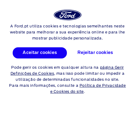
Login
Pes
PNEUS
A Ford.pt utiliza cookies e tecnologias semelhantes neste
Skip to content
website para melhorar a sua experiência online e para lhe
mostrar publicidade personalizada.
É FÁCIL ENCONTRAR OS
Aceitar cookies
Rejeitar cookies
PNEUS CERTOS PARA O
Pode gerir os cookies em qualquer altura na
página Gerir
SEU FORD ECOSPORT
Definições de Cookies
, mas isso pode limitar ou impedir a
utilização de determinadas funcionalidades no site.
Para mais informações, consulte a
Política de Privacidade
Primeiro, use o nossos guia útil para medir o pneu, tal como
e Cookies do site
.
demostrado à direita. De seguida, use as tabelas abaixo para
encontrar os pneus certos para o seu Ecosport.