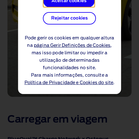
Aceitar cookies
Rejeitar cookies
Pode gerir os cookies em qualquer altura
na
página Gerir Definições de Cookies
,
mas isso pode limitar ou impedir a
utilização de determinadas
funcionalidades no site.
Para mais informações, consulte a
Política de Privacidade e Cookies do site
.
O
novo
Ford
Carregar em viagem
Puma
Gen-
E®
a