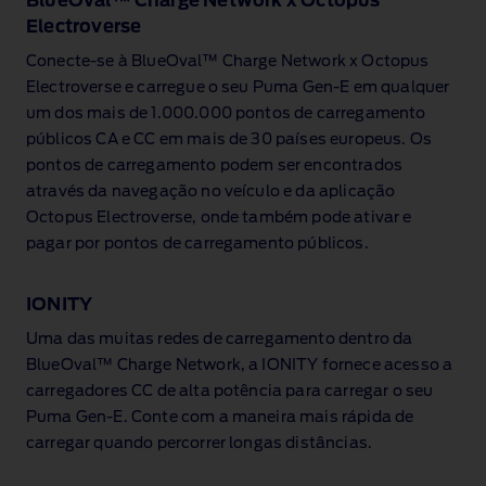
BlueOval™ Charge Network x Octopus
ser
Electroverse
ligado
a
Conecte‑se à BlueOval™ Charge Network x Octopus
uma
Electroverse e carregue o seu Puma Gen‑E em qualquer
estação
de
um dos mais de 1.000.000 pontos de carregamento
carregamento
públicos CA e CC em mais de 30 países europeus. Os
pública.
pontos de carregamento podem ser encontrados
através da navegação no veículo e da aplicação
Octopus Electroverse, onde também pode ativar e
pagar por pontos de carregamento públicos.
IONITY
Uma das muitas redes de carregamento dentro da
BlueOval™ Charge Network, a IONITY fornece acesso a
carregadores CC de alta potência para carregar o seu
Puma Gen‑E. Conte com a maneira mais rápida de
carregar quando percorrer longas distâncias.