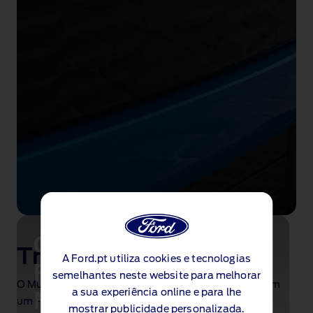
Crie e financie o seu
Tranquilamente seu
A Ford.pt utiliza cookies e tecnologias
Ford Mustang
semelhantes neste website para melhorar
®
O Mustang Mach‑E
está atualmente disponível com
a sua experiência online e para lhe
Mach‑E
um Plano de Revisão gratuito de 5 anos
, incluindo
mostrar publicidade personalizada.