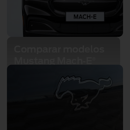
Comparar modelos
Mustang Mach‑E
®
Configure