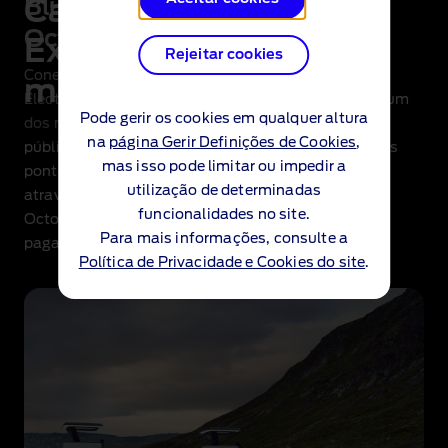
Carregar o Ford
BlueOval™ Charge Network x
Octopus Electroverse
Explorer em
Rejeitar cookies
™
Conecte‑se à BlueOval
Charge Network x Octopus
movimento
Electroverse e carregue o seu Explorer em qualquer um
Pode gerir os cookies em qualquer altura
dos mais de 1.000.000 pontos de carregamento
na
página Gerir Definições de Cookies
,
públicos CA e CC em mais de 30 países europeus. Os
mas isso pode limitar ou impedir a
pontos de carregamento podem ser encontrados
utilização de determinadas
através da navegação no veículo e da aplicação
funcionalidades no site.
Octopus Electroverse, onde também pode ativar e
Para mais informações, consulte a
pagar por pontos de carregamento públicos.
Política de Privacidade e Cookies do site
.