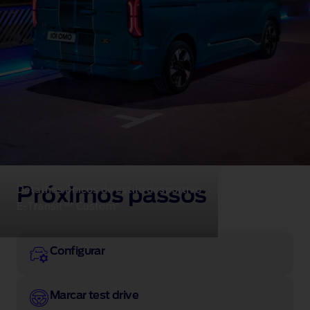
Próximos passos
Detalhes únicos de estilo desportivo
®
E‑Transit™ Custom
Configurar
Marcar test drive