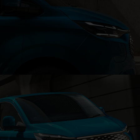
Faróis LED exclusivos
®
E‑Transit™ Custom