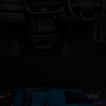
Interface digital com serviços conectados Ford Pro™
®
E‑Transit™ Custom