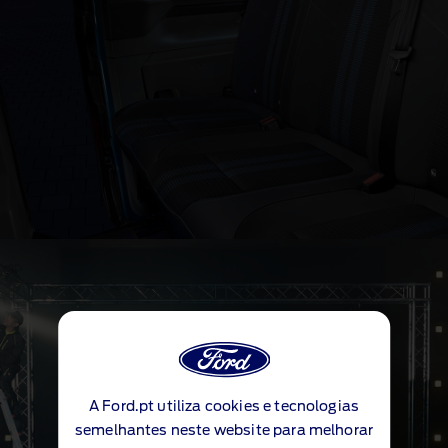
Bancos na segunda fila
®
E‑Transit™ Custom
de cabina dupla
A Ford.pt utiliza cookies e tecnologias
semelhantes neste website para melhorar