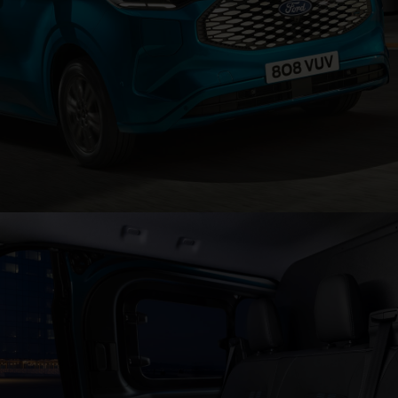
Sistemas avançados de assistência ao condutor
™
®
E‑Transit
Custom