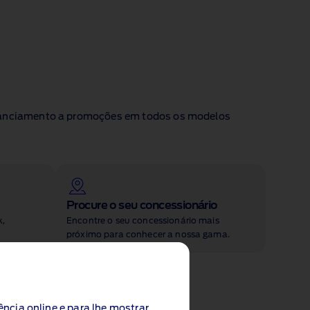
financiamento a promoções em todos os modelos
Procure o seu concessionário
k,
Encontre o seu concessionário mais
próximo para conhecer a nossa gama.
ência online e para lhe mostrar