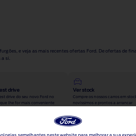
urgões, e veja as mais recentes ofertas Ford. De ofertas de 
a si.
est drive
Ver stock
st drive do seu novo Ford no
Compre os nossos carros em stoc
ue lhe for mais conveniente
novíssimos e prontos a arrancar
cnologias semelhantes neste website para melhorar a sua experi