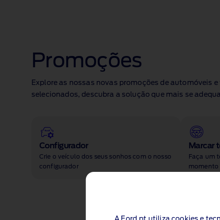
Promoções
Explore as nossas novas promoções de automóveis e f
selecionados, descubra a solução que mais se adequa 
Configurador
Marcar t
Crie o veículo dos seus sonhos com o nosso
Faça um te
configurador
momento q
A Ford.pt utiliza cookies e te