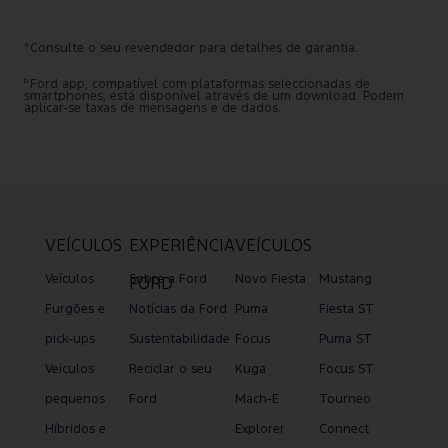
a
Consulte o seu revendedor para detalhes de garantia.
b
Ford app, compatível com plataformas seleccionadas de
smartphones, está disponível através de um download. Podem
aplicar-se taxas de mensagens e de dados.
VEÍCULOS
EXPERIÊNCIA
VEÍCULOS
Veículos
Sobre a Ford
Novo Fiesta
Mustang
FORD
Furgões e
Notícias da Ford
Puma
Fiesta ST
pick-ups
Sustentabilidade
Focus
Puma ST
Veículos
Reciclar o seu
Kuga
Focus ST
pequenos
Ford
Mach-E
Tourneo
Híbridos e
Explorer
Connect