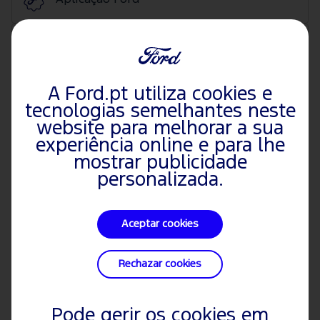
Chaves e fechaduras
A Ford.pt utiliza cookies e
Mudança de óleo
tecnologias semelhantes neste
website para melhorar a sua
Recursos Próprios
experiência online e para lhe
mostrar publicidade
personalizada.
Ações de Serviço e FAQs
Aceptar cookies
SYNC
Rechazar cookies
Pneus e rodas
Pode gerir os cookies em