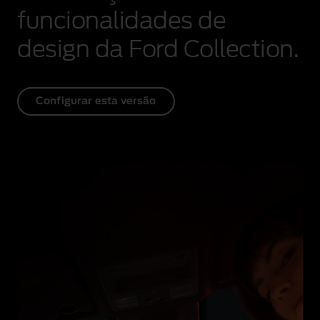
ondas
funcionalidades de
de
som
design da Ford Collection.
gráficas
animadas.
Configurar esta versão