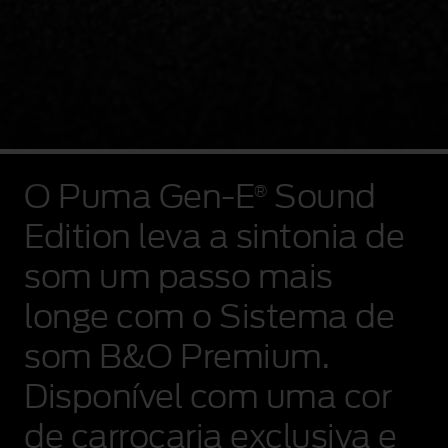
Montagem
em
O Puma Gen‑E
Sound
®
vídeo
que
Edition leva a sintonia de
mostra
um
som um passo mais
condutor
a
longe com o Sistema de
interagir
com
som B&O Premium.
o
Ford
Puma
Disponível com uma cor
Gen-
E
de carroçaria exclusiva e
com