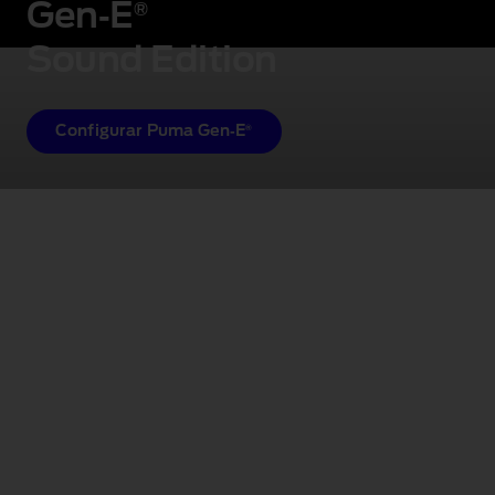
Gen‑E
®
Sound Edition
®
Configurar Puma Gen‑E