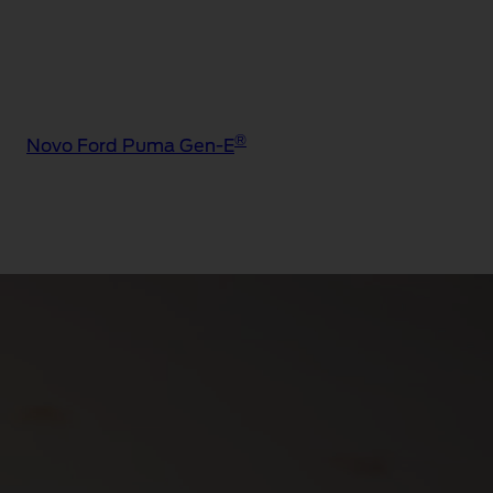
®
Novo Ford Puma Gen-E
®
Puma Gen-E
Sound
Edition