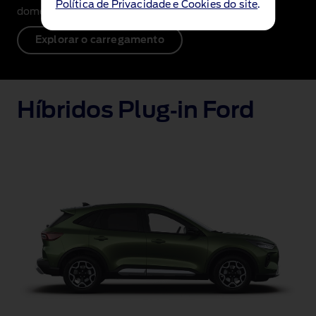
Política de Privacidade e Cookies do site
.
domésticas padrão.
Explorar o carregamento
Híbridos Plug‑in Ford