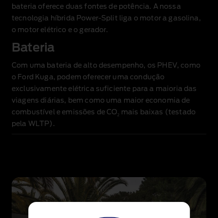
bateria oferece duas fontes de potência. A nossa
tecnologia híbrida Power‑Split liga o motor a gasolina,
o motor elétrico e o gerador.
Bateria
Com uma bateria de alto desempenho, os PHEV, como
o Ford Kuga, podem oferecer uma condução
exclusivamente elétrica suficiente para a maioria das
viagens diárias, bem como uma maior economia de
combustível e emissões de CO
mais baixas (testado
2
pela WLTP).