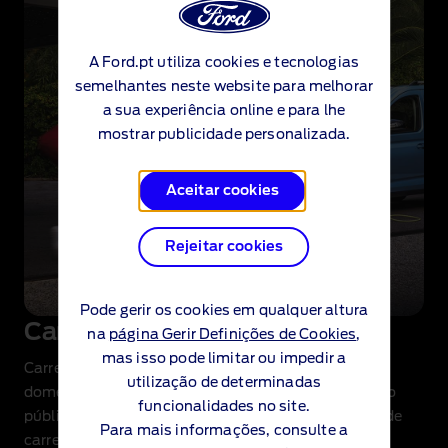
A Ford.pt utiliza cookies e tecnologias
semelhantes neste website para melhorar
a sua experiência online e para lhe
mostrar publicidade personalizada.
Aceitar cookies
Rejeitar cookies
Pode gerir os cookies em qualquer altura
Carregamento de PHEV
na
página Gerir Definições de Cookies
,
mas isso pode limitar ou impedir a
Carregue o seu PHEV utilizando um carregador
utilização de determinadas
doméstico e em algumas estações de carregamento
funcionalidades no site.
públicas. Cada PHEV Ford inclui também um cabo de
Para mais informações, consulte a
carregamento doméstico para tomadas elétricas