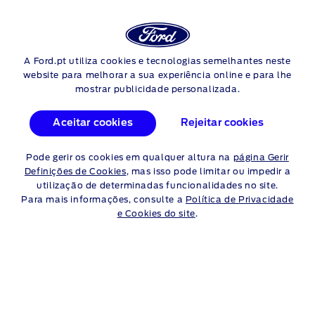
Login
Pes
FROTAS
A Ford.pt utiliza cookies e tecnologias semelhantes neste
Skip to content
website para melhorar a sua experiência online e para lhe
mostrar publicidade personalizada.
VEÍCULOS DE EMPRESA
Aceitar cookies
Rejeitar cookies
A ESCOLHA É SUA
Pode gerir os cookies em qualquer altura na
página Gerir
Definições de Cookies
, mas isso pode limitar ou impedir a
Quando se trata de escolher um veículo de empresa, a
utilização de determinadas funcionalidades no site.
acessibilidade e a fiabilidade são fundamentais.
Para mais informações, consulte a
Política de Privacidade
e Cookies do site
.
A nossa crescente gama de veículos híbridos e
elétricos
ajuda-o
/a a reduzir as emissões e a maximizar a
eficiência. Além disso, com uma ampla rede de
concessionários Ford, terá assistência onde quer que o seu
trabalho o leve.